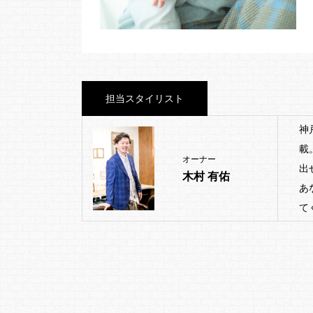
担当スタイリスト
神
載
オーナー
出
木村 有佑
あ
て