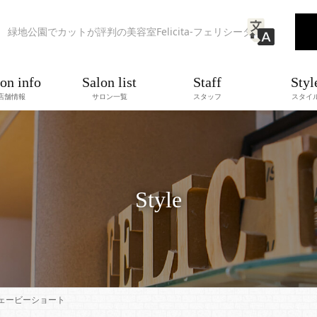
緑地公園でカットが評判の美容室Felicita-フェリシータ-
on info
Salon list
Staff
Styl
店舗情報
サロン一覧
スタッフ
スタイ
Style
ェービーショート