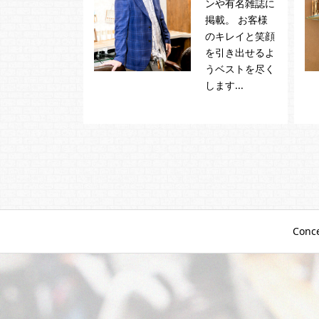
ンや有名雑誌に
掲載。 お客様
のキレイと笑顔
を引き出せるよ
うベストを尽く
します...
Conc