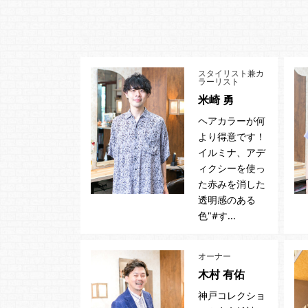
スタイリスト兼カ
ラーリスト
米崎 勇
ヘアカラーが何
より得意です！
イルミナ、アデ
ィクシーを使っ
た赤みを消した
透明感のある
色"#す...
オーナー
木村 有佑
神戸コレクショ